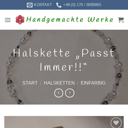
Zum
KONTAKT
+49 (0) 170 / 8885865
Inhalt
springen
Halskette „Passt
Immer!!“
START
/
HALSKETTEN
/
EINFARBIG