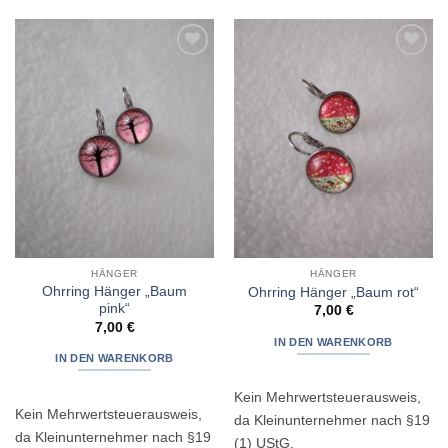
Zur
Zur
Wunschliste
Wunschliste
hinzufügen
hinzufügen
HÄNGER
HÄNGER
Ohrring Hänger „Baum
Ohrring Hänger „Baum rot“
pink“
7,00
€
7,00
€
IN DEN WARENKORB
IN DEN WARENKORB
Kein Mehrwertsteuerausweis,
Kein Mehrwertsteuerausweis,
da Kleinunternehmer nach §19
da Kleinunternehmer nach §19
(1) UStG.