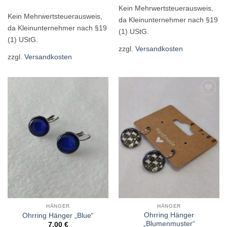
Kein Mehrwertsteuerausweis,
Kein Mehrwertsteuerausweis,
da Kleinunternehmer nach §19
da Kleinunternehmer nach §19
(1) UStG.
(1) UStG.
zzgl.
Versandkosten
zzgl.
Versandkosten
Zur
Zur
Wunschliste
Wunschliste
hinzufügen
hinzufügen
HÄNGER
HÄNGER
Ohrring Hänger
Ohrring Hänger „Blue“
„Blumenmuster“
7,00
€