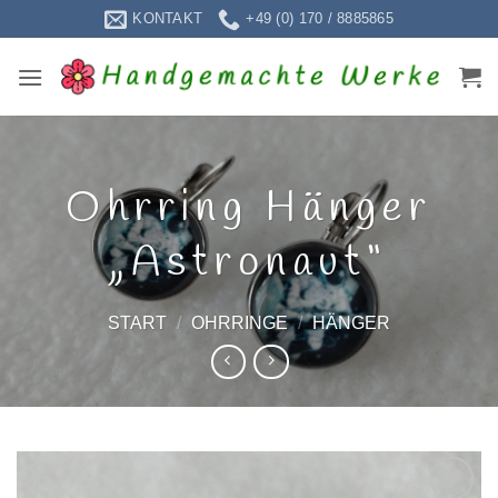
Zum
KONTAKT
+49 (0) 170 / 8885865
Inhalt
springen
Ohrring Hänger
„Astronaut“
START
/
OHRRINGE
/
HÄNGER