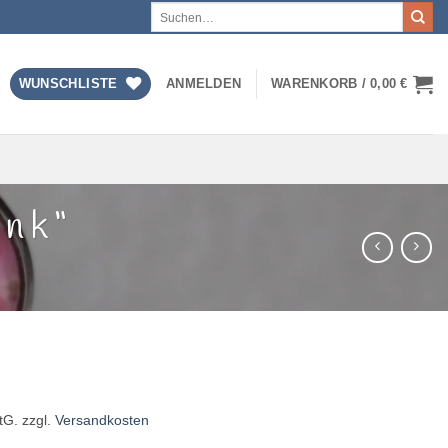
Suchen
nach:
WUNSCHLISTE
ANMELDEN
WARENKORB /
0,00
€
ink“
tG.
zzgl.
Versandkosten