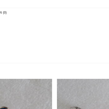
 (0)
Zur
Wunschliste
hinzufügen