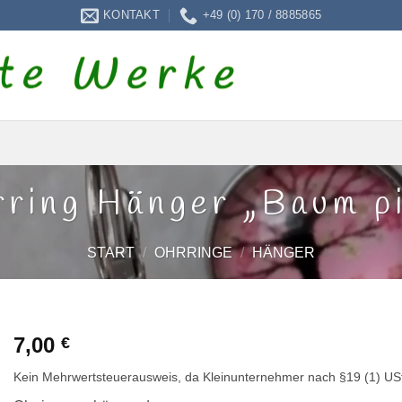
KONTAKT
+49 (0) 170 / 8885865
ring Hänger „Baum p
START
/
OHRRINGE
/
HÄNGER
7,00
€
Kein Mehrwertsteuerausweis, da Kleinunternehmer nach §19 (1) US