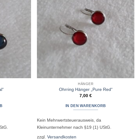
HÄNGER
l“
Ohrring Hänger „Pure Red“
7,00
€
B
IN DEN WARENKORB
Kein Mehrwertsteuerausweis, da
StG.
Kleinunternehmer nach §19 (1) UStG.
zzgl.
Versandkosten