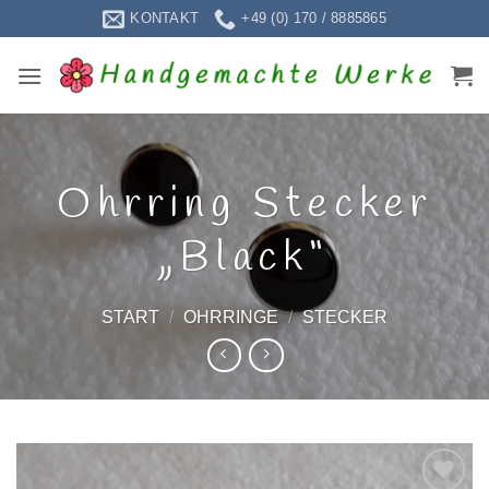
Zum
KONTAKT
+49 (0) 170 / 8885865
Inhalt
springen
Ohrring Stecker
„Black“
START
/
OHRRINGE
/
STECKER