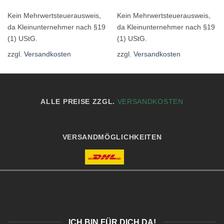
Kein Mehrwertsteuerausweis,
Kein Mehrwertsteuerausweis,
da Kleinunternehmer nach §19
da Kleinunternehmer nach §19
(1) UStG.
(1) UStG.
zzgl.
Versandkosten
zzgl.
Versandkosten
ALLE PREISE ZZGL.
VERSANDKOSTEN
VERSANDMÖGLICHKEITEN
ICH BIN FÜR DICH DA!