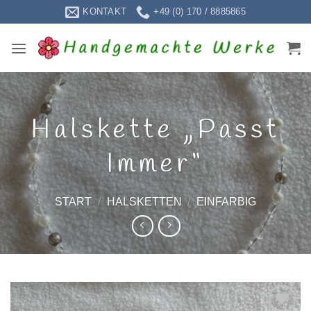
Zum
KONTAKT
+49 (0) 170 / 8885865
Inhalt
springen
Halskette „Passt
Immer“
START
/
HALSKETTEN
/
EINFARBIG