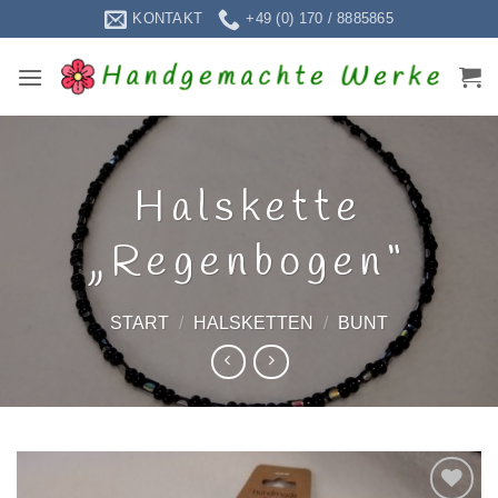
Zum
KONTAKT
+49 (0) 170 / 8885865
Inhalt
springen
Halskette
„Regenbogen“
START
/
HALSKETTEN
/
BUNT