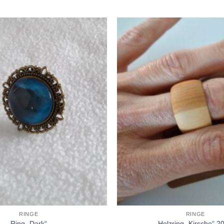
Zur
Wunschliste
hinzufügen
RINGE
RINGE
Ring „Dark“
Holzring „Kirsche“ 20