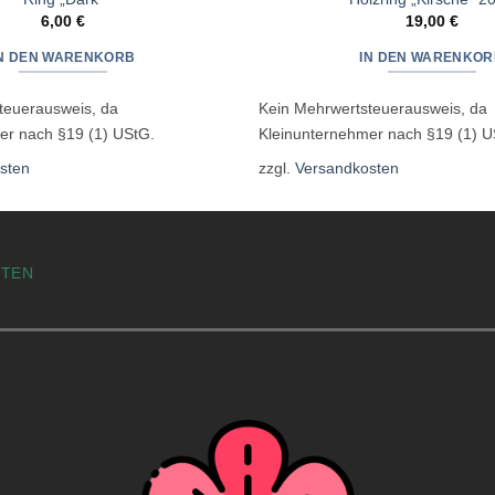
6,00
€
19,00
€
IN DEN WARENKORB
IN DEN WARENKOR
teuerausweis, da
Kein Mehrwertsteuerausweis, da
er nach §19 (1) UStG.
Kleinunternehmer nach §19 (1) U
sten
zzgl.
Versandkosten
STEN