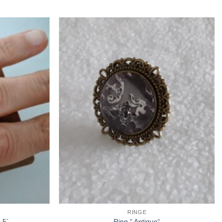
Zur
Zur
Wunschliste
Wunschliste
hinzufügen
hinzufügen
RINGE
,5`
Ring “ Antique“