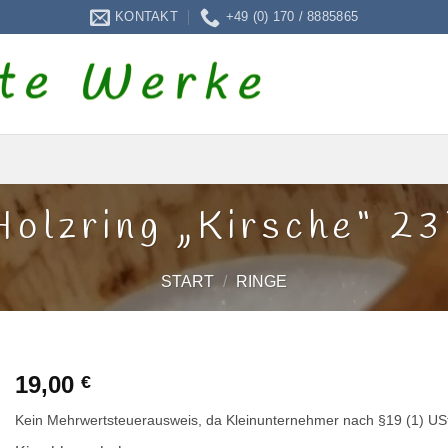
KONTAKT
+49 (0) 170 / 8885865
Holzring „Kirsche“ 23
START
/
RINGE
19,00
€
Kein Mehrwertsteuerausweis, da Kleinunternehmer nach §19 (1) US