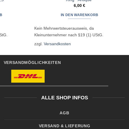
6,00
€
B
IN DEN WARENKORB
Kein Mehrwertsteuerausweis, da
StG.
Kleinunternehmer nach §19 (1) UStG.
zzgl.
Versandkosten
VERSANDMÖGLICHKEITEN
ALLE SHOP INFOS
AGB
VERSAND & LIEFERUNG