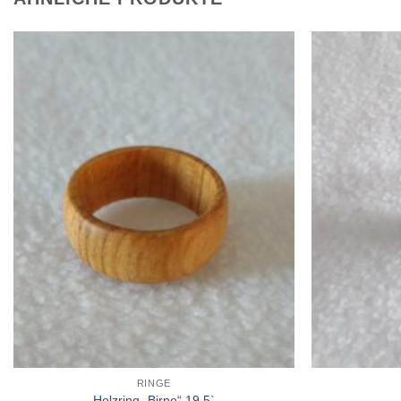
Zur
Wunschliste
hinzufügen
RINGE
Holzring „Birne“ 19,5`