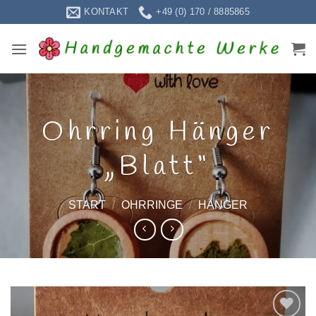
Zum
KONTAKT
+49 (0) 170 / 8885865
Inhalt
springen
Ohrring Hänger
„Blatt“
START
/
OHRRINGE
/
HÄNGER