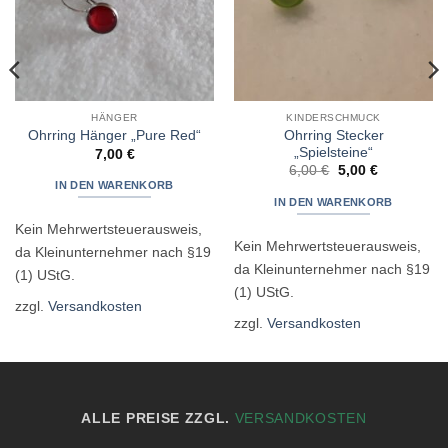
HÄNGER
KINDERSCHMUCK
Ohrring Stecker
Ohrring Hänger „Pure Red“
„Spielsteine“
7,00
€
Ursprünglicher
Aktueller
6,00
€
5,00
€
Preis
Preis
IN DEN WARENKORB
war:
ist:
IN DEN WARENKORB
6,00 €
5,00 €.
Kein Mehrwertsteuerausweis,
Kein Mehrwertsteuerausweis,
da Kleinunternehmer nach §19
da Kleinunternehmer nach §19
(1) UStG.
(1) UStG.
zzgl.
Versandkosten
zzgl.
Versandkosten
ALLE PREISE ZZGL.
VERSANDKOSTEN