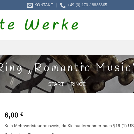
KONTAKT
+49 (0) 170 / 8885865
Ring „Romantic Music
START
/
RINGE
6,00
€
Kein Mehrwertsteuerausweis, da Kleinunternehmer nach §19 (1) US