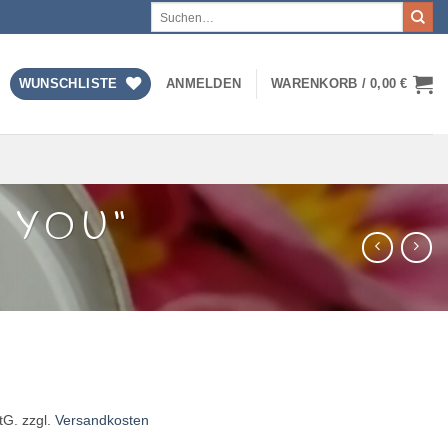
Suchen
nach:
WUNSCHLISTE
ANMELDEN
WARENKORB /
0,00
€
E YOU“
tG.
zzgl.
Versandkosten