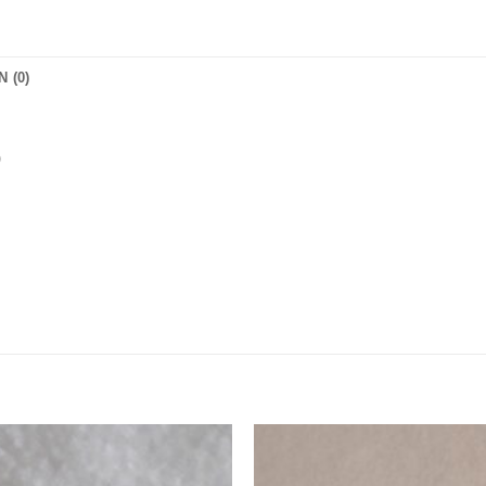
 (0)
)
Zur