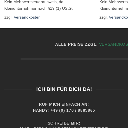
Kein Mehrwertsteuerausweis, da
Kein Mehrwerts
Kleinunternehmer nach §19 (1) UStG.
Kleinunternehm
zzgl.
Versandkosten
zzgl.
Versandko
ALLE PREISE ZZGL.
VERSANDKO
ICH BIN FÜR DICH DA!
RUF MICH EINFACH AN:
HANDY: +49 (0) 170 / 8885865
SCHREIBE MIR: