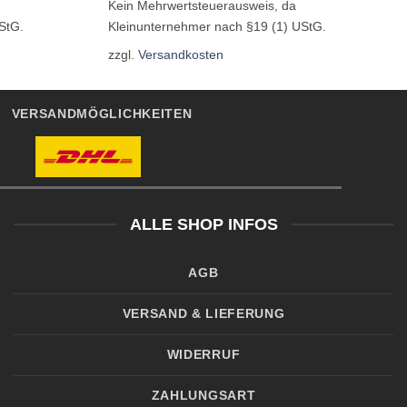
Kein Mehrwertsteuerausweis, da
StG.
Kleinunternehmer nach §19 (1) UStG.
zzgl.
Versandkosten
VERSANDMÖGLICHKEITEN
ALLE SHOP INFOS
AGB
VERSAND & LIEFERUNG
WIDERRUF
ZAHLUNGSART