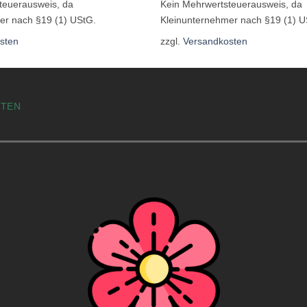
teuerausweis, da
Kein Mehrwertsteuerausweis, da
er nach §19 (1) UStG.
Kleinunternehmer nach §19 (1) U
sten
zzgl.
Versandkosten
STEN