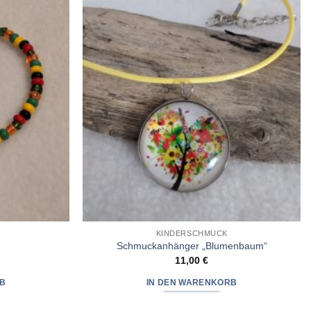
Wunschliste
Wunschliste
hinzufügen
hinzufügen
KINDERSCHMUCK
Schmuckanhänger „Blumenbaum“
11,00
€
B
IN DEN WARENKORB