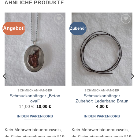
ÄHNLICHE PRODUKTE
Angebot!
Zubehör
Zur
Zur
Wunschliste
Wunschliste
hinzufügen
hinzufügen
SCHMUCKANHÄNGER
SCHMUCKANHÄNGER
Schmuckanhänger „Beton
Schmuckanhänger
oval“
Zubehör: Lederband Braun
Ursprünglicher
Aktueller
14,00
€
10,00
€
4,00
€
Preis
Preis
war:
ist:
IN DEN WARENKORB
IN DEN WARENKORB
14,00 €
10,00 €.
Kein Mehrwertsteuerausweis,
Kein Mehrwertsteuerausweis,
da Kleinunternehmer nach §19
da Kleinunternehmer nach §19