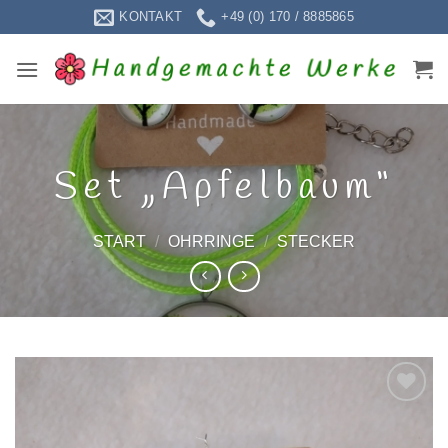
Zum
KONTAKT
+49 (0) 170 / 8885865
Inhalt
springen
Set „Apfelbaum“
START
/
OHRRINGE
/
STECKER
Zur
Wunschliste