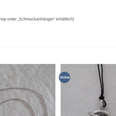
hop unter „Schmuckanhänger“ erhältlich)
Unikat
Zur
Wunschliste
hinzufügen