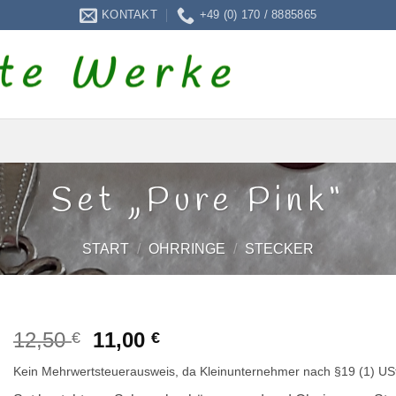
KONTAKT
+49 (0) 170 / 8885865
Set „Pure Pink“
START
/
OHRRINGE
/
STECKER
Ursprünglicher
Aktueller
12,50
11,00
€
€
Preis
Preis
Kein Mehrwertsteuerausweis, da Kleinunternehmer nach §19 (1) US
war:
ist: