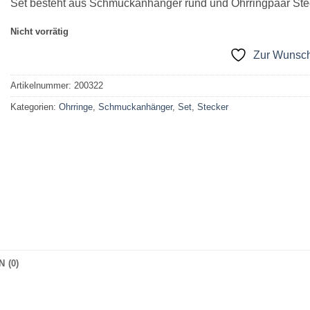
12,50 €
11,00 €.
Set besteht aus Schmuckanhänger rund und Ohrringpaar Stec
Nicht vorrätig
Zur Wunsch
Artikelnummer:
200322
Kategorien:
Ohrringe
,
Schmuckanhänger
,
Set
,
Stecker
 (0)