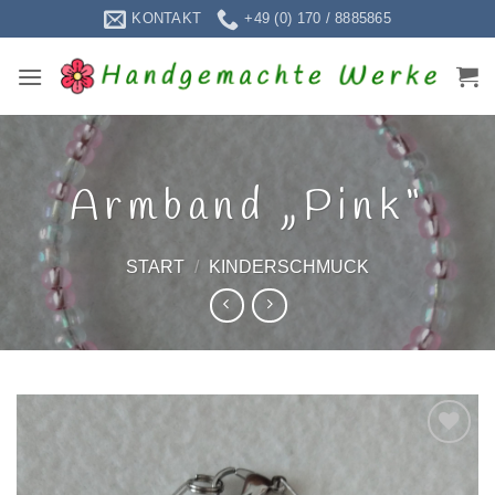
Zum
KONTAKT
+49 (0) 170 / 8885865
Inhalt
springen
Armband „Pink“
START
/
KINDERSCHMUCK
Zur
Wunschliste