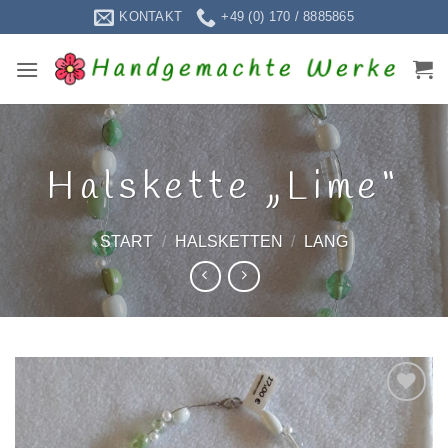
Zum
KONTAKT
+49 (0) 170 / 8885865
Inhalt
springen
Halskette „Lime“
START
/
HALSKETTEN
/
LANG
Zur
Wunschliste