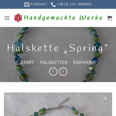
Zum
KONTAKT
+49 (0) 170 / 8885865
Inhalt
springen
Halskette „Spring“
START
/
HALSKETTEN
/
EINFARBIG
Zur
Wunschliste