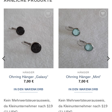
ÄHNLICHE PRODUKTE
Zur
Zur
Wunschliste
Wunschliste
hinzufügen
hinzufügen
HÄNGER
HÄNGER
Ohrring Hänger „Galaxy“
Ohrring Hänger „Mint“
7,00
€
7,00
€
IN DEN WARENKORB
IN DEN WARENKORB
Kein Mehrwertsteuerausweis,
Kein Mehrwertsteuerausweis,
da Kleinunternehmer nach §19
da Kleinunternehmer nach §19
(1) UStG.
(1) UStG.