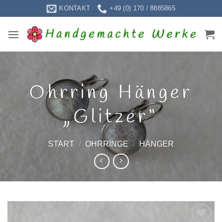
Zum
KONTAKT
+49 (0) 170 / 8885865
Inhalt
springen
Ohrring Hänger
„Glitzer“
START
/
OHRRINGE
/
HÄNGER